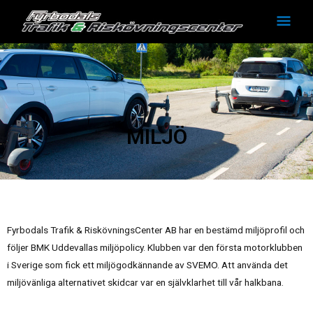
Hoppa
Huv
till
innehåll
MILJÖ
Fyrbodals Trafik & RiskövningsCenter AB har en bestämd miljöprofil och
följer BMK Uddevallas miljöpolicy. Klubben var den första motorklubben
i Sverige som fick ett miljögodkännande av SVEMO. Att använda det
miljövänliga alternativet skidcar var en självklarhet till vår halkbana.