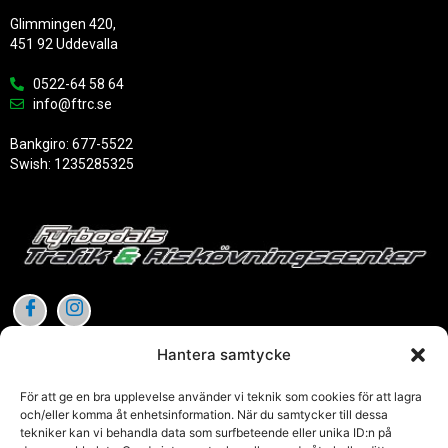
Glimmingen 420,
451 92 Uddevalla
0522-64 58 64
info@ftrc.se
Bankgiro: 677-5522
Swish: 1235285325
Hantera samtycke
Länkar
För att ge en bra upplevelse använder vi teknik som cookies för att lagra
och/eller komma åt enhetsinformation. När du samtycker till dessa
Trafik
verket
tekniker kan vi behandla data som surfbeteende eller unika ID:n på